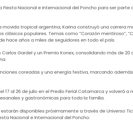
e la Fiesta Nacional e Internacional del Poncho para ser parte
movida tropical argentina, Karina construyó una carrera 
ros clásicos populares. Temas como “Corazón mentiroso”, 
e hace años a miles de seguidores en todo el país.
mios Carlos Gardel y un Premio Konex, consolidando más de 20
na.
iones coreadas y una energía festiva, marcando además el
el 17 al 26 de julio en el Predio Ferial Catamarca y volverá a
rtesanales y gastronómicas para toda la familia.
r estarán disponibles próximamente a través de Universo Ti
iesta Nacional e Internacional del Poncho: