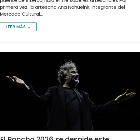
puente de intercambio entre saberes artesanales Por
primera vez, la artesana Ana Nahuelñir, integrante del
Mercado Cultural…
LEER MÁS →
El Poncho 2026 se despide este